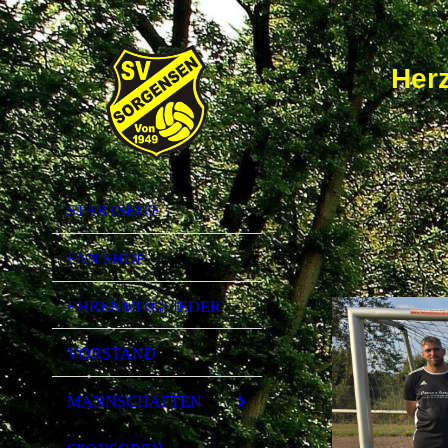
Her
STARTSEITE
FAN SHOP
EHRENMITGLIEDER
VORSTAND
MANNSCHAFTEN