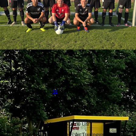
Trainer
Michael Klingenberg
01
76/72502530
Trainingszeiten
Mi. 19:00 - 20:30 Uhr
wöchentlicher Wechsel der Trainingsorte