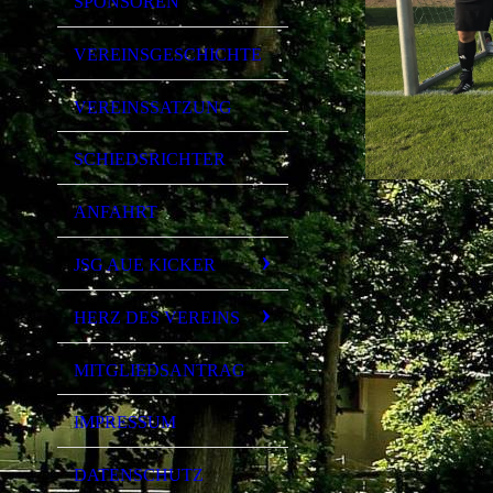
SPONSOREN
VEREINSGESCHICHTE
VEREINSSATZUNG
SCHIEDSRICHTER
ANFAHRT
JSG AUE KICKER
HERZ DES VEREINS
MITGLIEDSANTRAG
IMPRESSUM
DATENSCHUTZ