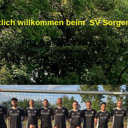
zlich willkommen beim SV Sorge
Ü32 Saison 2025/2026
3.Kreisklasse
SG SV Sorgensen / 1. FC Burgdorf